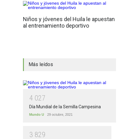
Niños y jóvenes del Huila le apuestan
al entrenamiento deportivo
Más leídos
4
0
2
7
Día Mundial de la Semilla Campesina
Mundo U
29 octubre, 2021
3
8
2
9