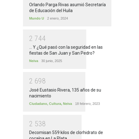
Orlando Parga Rivas asumió Secretaría
de Educación del Huila
Mundo U
2 enero, 2024
2
7
4
4
... Y ¿Qué pasó con la seguridad en las
fiestas de San Juan y San Pedro?
Neiva
30 junio, 2025
2
6
9
8
José Eustasio Rivera, 135 años de su
nacimiento
Ciudadano
,
Cultura
,
Neiva
18 febrero, 2023
2
5
3
8
Decomisan 559 kilos de clorhidrato de
cocaína en La Plata