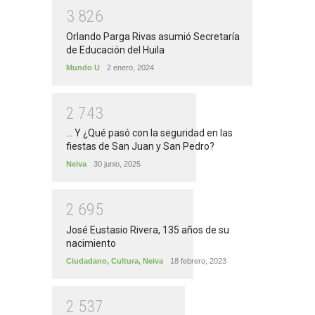
3
8
2
6
Orlando Parga Rivas asumió Secretaría
de Educación del Huila
Mundo U
2 enero, 2024
2
7
4
3
... Y ¿Qué pasó con la seguridad en las
fiestas de San Juan y San Pedro?
Neiva
30 junio, 2025
2
6
9
5
José Eustasio Rivera, 135 años de su
nacimiento
Ciudadano
,
Cultura
,
Neiva
18 febrero, 2023
2
5
3
7