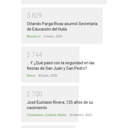
3
8
2
9
Orlando Parga Rivas asumió Secretaría
de Educación del Huila
Mundo U
2 enero, 2024
2
7
4
4
... Y ¿Qué pasó con la seguridad en las
fiestas de San Juan y San Pedro?
Neiva
30 junio, 2025
2
7
0
0
José Eustasio Rivera, 135 años de su
nacimiento
Ciudadano
,
Cultura
,
Neiva
18 febrero, 2023