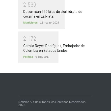
2
5
3
9
Decomisan 559 kilos de clorhidrato de
cocaína en La Plata
Municipios
13 marzo, 2024
2
1
7
2
Camilo Reyes Rodríguez, Embajador de
Colombia en Estados Unidos
Política
6 julio, 2017
Noticias Al Sur © Todos los Derechos Reservados
2023