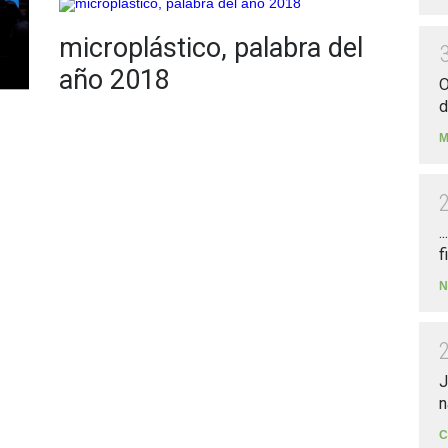
microplástico, palabra del
año 2018
O
d
M
.
f
N
J
n
C