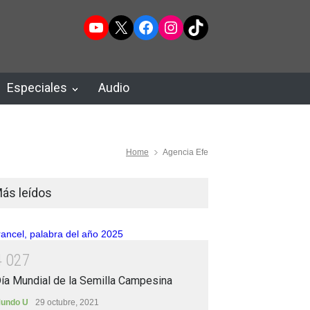
YouTube
X
Facebook
Instagram
TikTok
Especiales
Audio
Home
Agencia Efe
ás leídos
4
0
2
7
ía Mundial de la Semilla Campesina
undo U
29 octubre, 2021