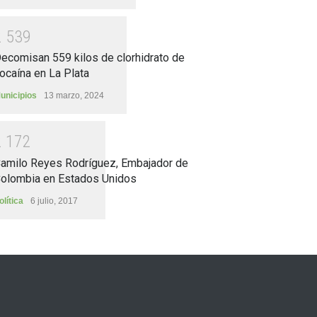
2
5
3
9
ecomisan 559 kilos de clorhidrato de
ocaína en La Plata
unicipios
13 marzo, 2024
2
1
7
2
amilo Reyes Rodríguez, Embajador de
olombia en Estados Unidos
olítica
6 julio, 2017