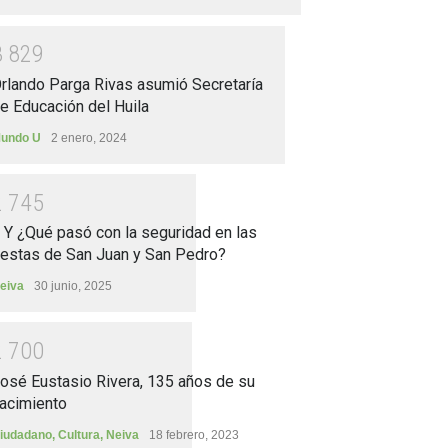
3
8
2
9
rlando Parga Rivas asumió Secretaría
e Educación del Huila
undo U
2 enero, 2024
2
7
4
5
.. Y ¿Qué pasó con la seguridad en las
iestas de San Juan y San Pedro?
eiva
30 junio, 2025
2
7
0
0
osé Eustasio Rivera, 135 años de su
acimiento
iudadano
,
Cultura
,
Neiva
18 febrero, 2023