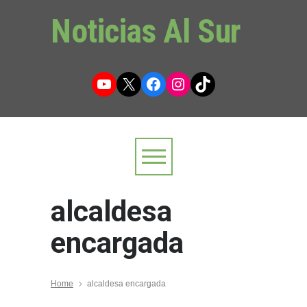
Noticias Al Sur
YouTube
X
Facebook
Instagram
TikTok
alcaldesa
encargada
Home
alcaldesa encargada