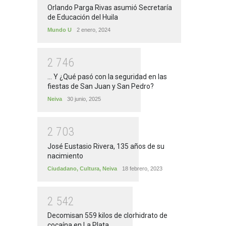
Orlando Parga Rivas asumió Secretaría
de Educación del Huila
Mundo U
2 enero, 2024
2
7
4
6
... Y ¿Qué pasó con la seguridad en las
fiestas de San Juan y San Pedro?
Neiva
30 junio, 2025
2
7
0
3
José Eustasio Rivera, 135 años de su
nacimiento
Ciudadano
,
Cultura
,
Neiva
18 febrero, 2023
2
5
4
2
Decomisan 559 kilos de clorhidrato de
cocaína en La Plata