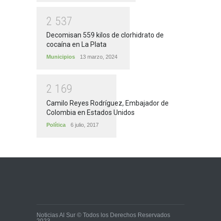
2
5
3
7
Decomisan 559 kilos de clorhidrato de
cocaína en La Plata
Municipios
13 marzo, 2024
2
1
6
9
Camilo Reyes Rodríguez, Embajador de
Colombia en Estados Unidos
Política
6 julio, 2017
Noticias Al Sur © Todos los Derechos Reservados
2023