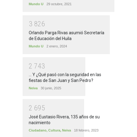
Mundo U
29 octubre, 2021
3
8
2
6
Orlando Parga Rivas asumió Secretaría
de Educación del Huila
Mundo U
2 enero, 2024
2
7
4
3
... Y ¿Qué pasó con la seguridad en las
fiestas de San Juan y San Pedro?
Neiva
30 junio, 2025
2
6
9
5
José Eustasio Rivera, 135 años de su
nacimiento
Ciudadano
,
Cultura
,
Neiva
18 febrero, 2023