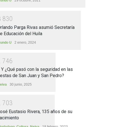
undo U
29 octubre, 2021
3
8
3
0
rlando Parga Rivas asumió Secretaría
e Educación del Huila
undo U
2 enero, 2024
2
7
4
6
.. Y ¿Qué pasó con la seguridad en las
iestas de San Juan y San Pedro?
eiva
30 junio, 2025
2
7
0
3
osé Eustasio Rivera, 135 años de su
acimiento
iudadano
,
Cultura
,
Neiva
18 febrero, 2023