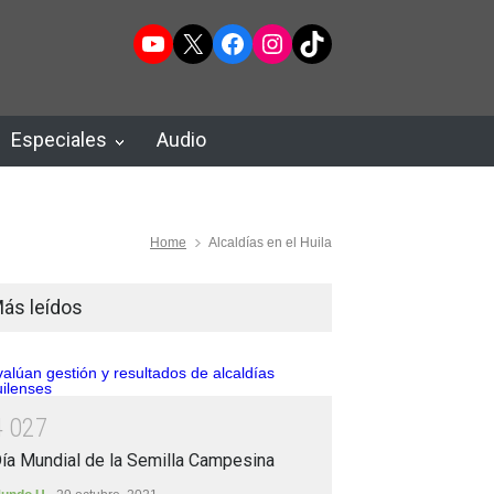
YouTube
X
Facebook
Instagram
TikTok
Especiales
Audio
Home
Alcaldías en el Huila
ás leídos
4
0
2
7
ía Mundial de la Semilla Campesina