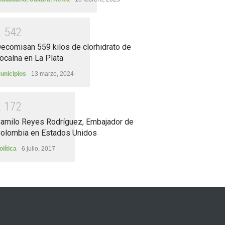
2
5
4
2
ecomisan 559 kilos de clorhidrato de
ocaína en La Plata
unicipios
13 marzo, 2024
2
1
7
2
amilo Reyes Rodríguez, Embajador de
olombia en Estados Unidos
olítica
6 julio, 2017