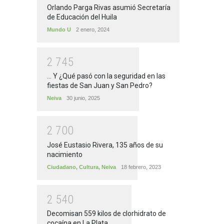
Orlando Parga Rivas asumió Secretaría
de Educación del Huila
Mundo U
2 enero, 2024
2
7
4
5
... Y ¿Qué pasó con la seguridad en las
fiestas de San Juan y San Pedro?
Neiva
30 junio, 2025
2
7
0
0
José Eustasio Rivera, 135 años de su
nacimiento
Ciudadano
,
Cultura
,
Neiva
18 febrero, 2023
2
5
4
0
Decomisan 559 kilos de clorhidrato de
cocaína en La Plata