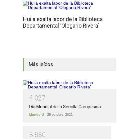
Huila exalta labor de la Biblioteca
Departamental ‘Olegario Rivera’
Más leídos
4
0
2
7
Día Mundial de la Semilla Campesina
Mundo U
29 octubre, 2021
3
8
3
0