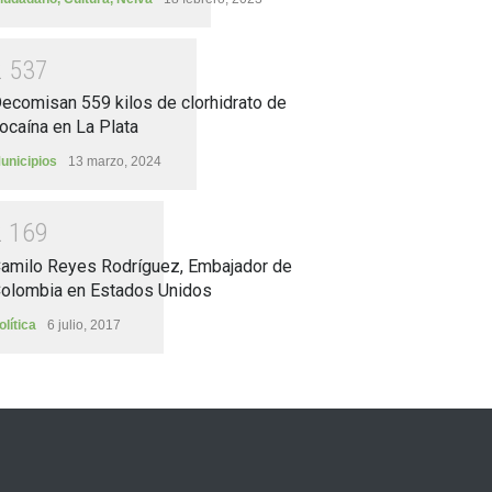
2
5
3
7
ecomisan 559 kilos de clorhidrato de
ocaína en La Plata
unicipios
13 marzo, 2024
2
1
6
9
amilo Reyes Rodríguez, Embajador de
olombia en Estados Unidos
olítica
6 julio, 2017