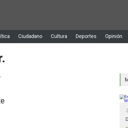
ítica
Ciudadano
Cultura
Deportes
Opinión
r.
M
te
D