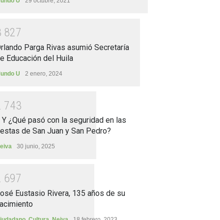
undo U
29 octubre, 2021
3
8
2
7
rlando Parga Rivas asumió Secretaría
e Educación del Huila
undo U
2 enero, 2024
2
7
4
3
.. Y ¿Qué pasó con la seguridad en las
iestas de San Juan y San Pedro?
eiva
30 junio, 2025
2
6
9
7
osé Eustasio Rivera, 135 años de su
acimiento
iudadano
,
Cultura
,
Neiva
18 febrero, 2023