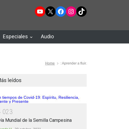
YouTube
X
Facebook
Instagram
TikTok
Especiales
Audio
Home
: Aprender a fluir.
ás leídos
4
0
2
3
ía Mundial de la Semilla Campesina