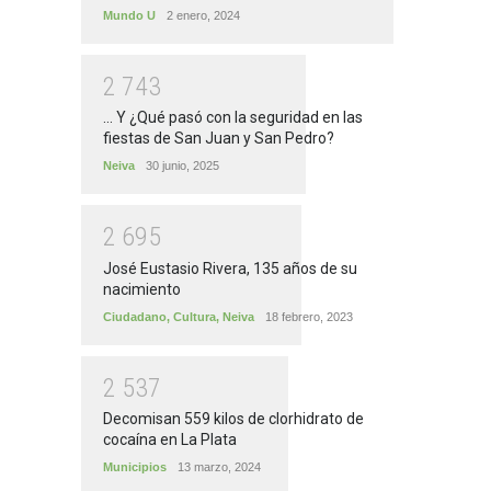
Mundo U
2 enero, 2024
2
7
4
3
... Y ¿Qué pasó con la seguridad en las
fiestas de San Juan y San Pedro?
Neiva
30 junio, 2025
2
6
9
5
José Eustasio Rivera, 135 años de su
nacimiento
Ciudadano
,
Cultura
,
Neiva
18 febrero, 2023
2
5
3
7
Decomisan 559 kilos de clorhidrato de
cocaína en La Plata
Municipios
13 marzo, 2024