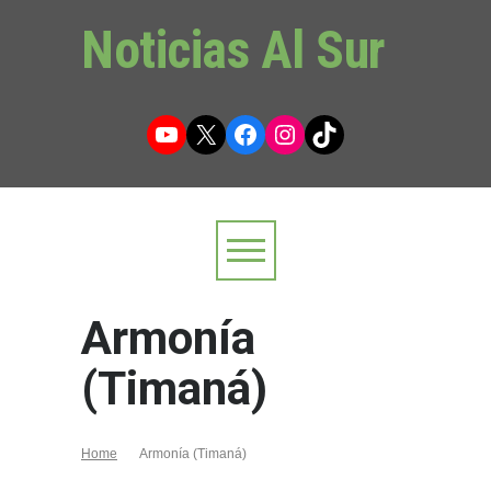
Noticias Al Sur
YouTube
X
Facebook
Instagram
TikTok
Armonía
(Timaná)
Home
Armonía (Timaná)