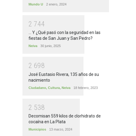
Mundo U
2 enero, 2024
2
7
4
4
... Y ¿Qué pasó con la seguridad en las
fiestas de San Juan y San Pedro?
Neiva
30 junio, 2025
2
6
9
8
José Eustasio Rivera, 135 años de su
nacimiento
Ciudadano
,
Cultura
,
Neiva
18 febrero, 2023
2
5
3
8
Decomisan 559 kilos de clorhidrato de
cocaína en La Plata
Municipios
13 marzo, 2024