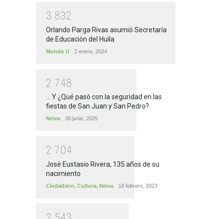
3
8
3
2
Orlando Parga Rivas asumió Secretaría
de Educación del Huila
Mundo U
2 enero, 2024
2
7
4
8
... Y ¿Qué pasó con la seguridad en las
fiestas de San Juan y San Pedro?
Neiva
30 junio, 2025
2
7
0
4
José Eustasio Rivera, 135 años de su
nacimiento
Ciudadano
,
Cultura
,
Neiva
18 febrero, 2023
2
5
4
3