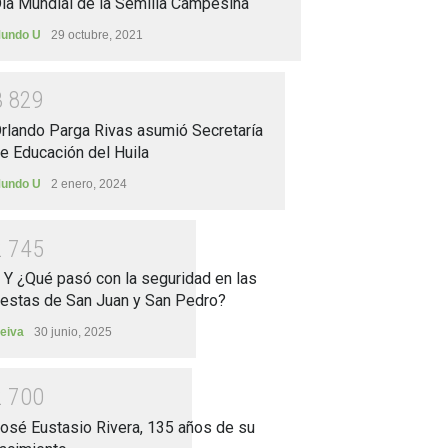
ía Mundial de la Semilla Campesina
undo U
29 octubre, 2021
3
8
2
9
rlando Parga Rivas asumió Secretaría
e Educación del Huila
undo U
2 enero, 2024
2
7
4
5
.. Y ¿Qué pasó con la seguridad en las
iestas de San Juan y San Pedro?
eiva
30 junio, 2025
2
7
0
0
osé Eustasio Rivera, 135 años de su