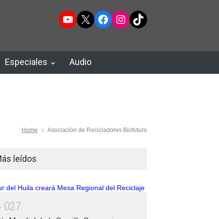
YouTube
X
Facebook
Instagram
TikTok
Especiales
Audio
Home
Asociación de Recicladores Biofuturo
ás leídos
4
0
2
7