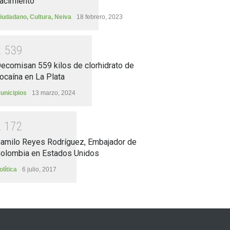
acimiento
iudadano
,
Cultura
,
Neiva
18 febrero, 2023
2
5
3
9
ecomisan 559 kilos de clorhidrato de
ocaína en La Plata
unicipios
13 marzo, 2024
2
1
7
2
amilo Reyes Rodríguez, Embajador de
olombia en Estados Unidos
olítica
6 julio, 2017