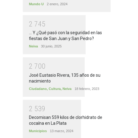
Mundo U
2 enero, 2024
2
7
4
5
... Y ¿Qué pasó con la seguridad en las
fiestas de San Juan y San Pedro?
Neiva
30 junio, 2025
2
7
0
0
José Eustasio Rivera, 135 años de su
nacimiento
Ciudadano
,
Cultura
,
Neiva
18 febrero, 2023
2
5
3
9
Decomisan 559 kilos de clorhidrato de
cocaína en La Plata
Municipios
13 marzo, 2024