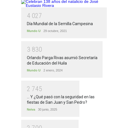
4
0
2
7
Día Mundial de la Semilla Campesina
Mundo U
29 octubre, 2021
3
8
3
0
Orlando Parga Rivas asumió Secretaría
de Educación del Huila
Mundo U
2 enero, 2024
2
7
4
5
... Y ¿Qué pasó con la seguridad en las
fiestas de San Juan y San Pedro?
Neiva
30 junio, 2025