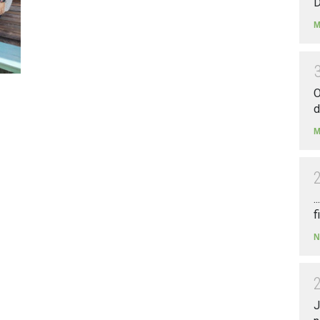
D
M
O
d
M
.
f
N
J