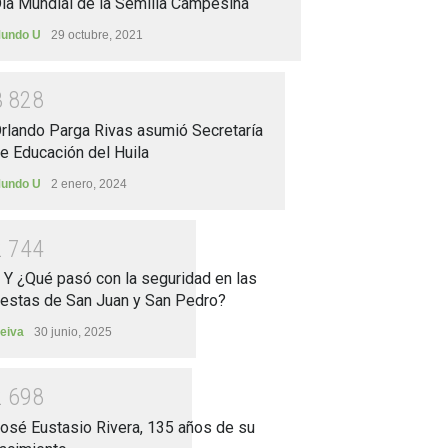
ía Mundial de la Semilla Campesina
undo U
29 octubre, 2021
3
8
2
8
rlando Parga Rivas asumió Secretaría
e Educación del Huila
undo U
2 enero, 2024
2
7
4
4
.. Y ¿Qué pasó con la seguridad en las
iestas de San Juan y San Pedro?
eiva
30 junio, 2025
2
6
9
8
osé Eustasio Rivera, 135 años de su