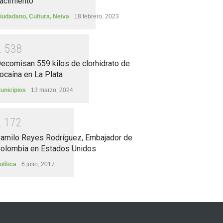
acimiento
iudadano
,
Cultura
,
Neiva
18 febrero, 2023
2
5
3
8
ecomisan 559 kilos de clorhidrato de
ocaína en La Plata
unicipios
13 marzo, 2024
2
1
7
2
amilo Reyes Rodríguez, Embajador de
olombia en Estados Unidos
olítica
6 julio, 2017