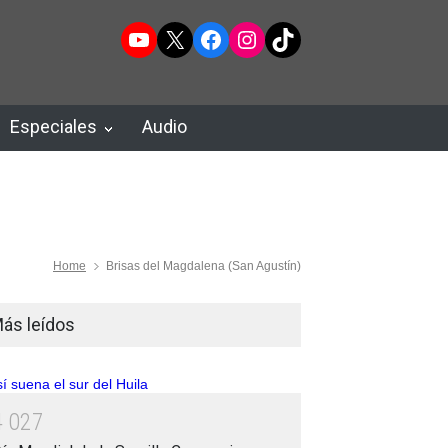
YouTube
X
Facebook
Instagram
TikTok
Especiales
Audio
Home
Brisas del Magdalena (San Agustín)
ás leídos
4
0
2
7