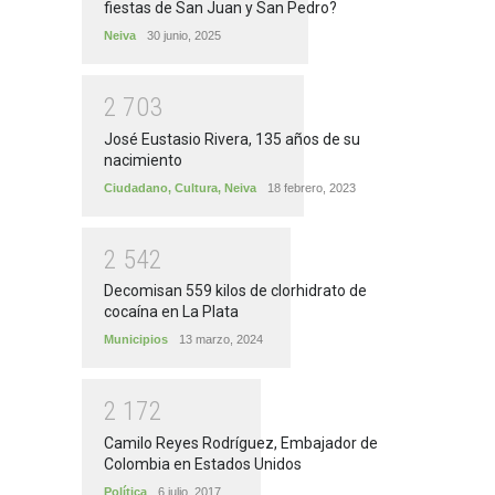
fiestas de San Juan y San Pedro?
Neiva
30 junio, 2025
2
7
0
3
José Eustasio Rivera, 135 años de su
nacimiento
Ciudadano
,
Cultura
,
Neiva
18 febrero, 2023
2
5
4
2
Decomisan 559 kilos de clorhidrato de
cocaína en La Plata
Municipios
13 marzo, 2024
2
1
7
2
Camilo Reyes Rodríguez, Embajador de
Colombia en Estados Unidos
Política
6 julio, 2017