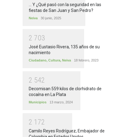
... Y ¿Qué pasó con la seguridad en las
fiestas de San Juan y San Pedro?
Neiva
30 junio, 2025
2
7
0
3
José Eustasio Rivera, 135 años de su
nacimiento
Ciudadano
,
Cultura
,
Neiva
18 febrero, 2023
2
5
4
2
Decomisan 559 kilos de clorhidrato de
cocaína en La Plata
Municipios
13 marzo, 2024
2
1
7
2
Camilo Reyes Rodríguez, Embajador de
Colombia en Estados Unidos