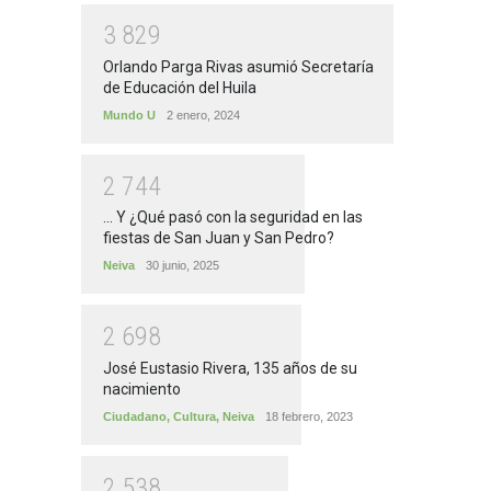
3
8
2
9
Orlando Parga Rivas asumió Secretaría
de Educación del Huila
Mundo U
2 enero, 2024
2
7
4
4
... Y ¿Qué pasó con la seguridad en las
fiestas de San Juan y San Pedro?
Neiva
30 junio, 2025
2
6
9
8
José Eustasio Rivera, 135 años de su
nacimiento
Ciudadano
,
Cultura
,
Neiva
18 febrero, 2023
2
5
3
8