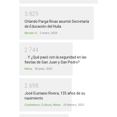
3
8
2
9
Orlando Parga Rivas asumió Secretaría
de Educación del Huila
Mundo U
2 enero, 2024
2
7
4
4
... Y ¿Qué pasó con la seguridad en las
fiestas de San Juan y San Pedro?
Neiva
30 junio, 2025
2
6
9
8
José Eustasio Rivera, 135 años de su
nacimiento
Ciudadano
,
Cultura
,
Neiva
18 febrero, 2023