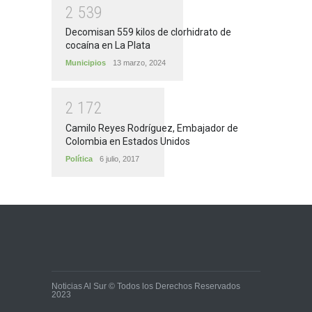
2
5
3
9
Decomisan 559 kilos de clorhidrato de
cocaína en La Plata
Municipios
13 marzo, 2024
2
1
7
2
Camilo Reyes Rodríguez, Embajador de
Colombia en Estados Unidos
Política
6 julio, 2017
Noticias Al Sur © Todos los Derechos Reservados
2023