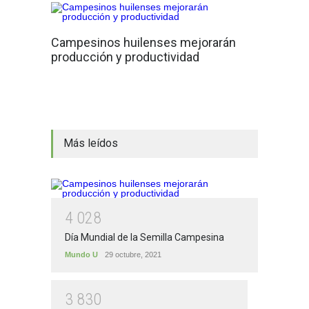
Campesinos huilenses mejorarán
producción y productividad
Más leídos
4
0
2
8
Día Mundial de la Semilla Campesina
Mundo U
29 octubre, 2021
3
8
3
0