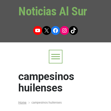
Noticias Al Sur
YouTube
X
Facebook
Instagram
TikTok
campesinos
huilenses
Home
campesinos huilenses