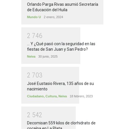
Orlando Parga Rivas asumió Secretaría
de Educación del Huila
Mundo U
2 enero, 2024
2
7
4
6
... Y ¿Qué pasó con la seguridad en las
fiestas de San Juan y San Pedro?
Neiva
30 junio, 2025
2
7
0
3
José Eustasio Rivera, 135 años de su
nacimiento
Ciudadano
,
Cultura
,
Neiva
18 febrero, 2023
2
5
4
2
Decomisan 559 kilos de clorhidrato de
cocaína en La Plata