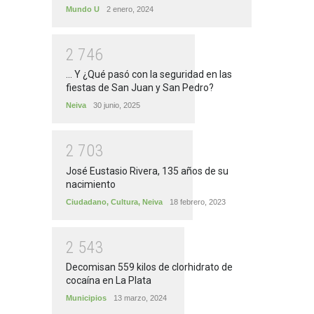
Mundo U
2 enero, 2024
2
7
4
6
... Y ¿Qué pasó con la seguridad en las
fiestas de San Juan y San Pedro?
Neiva
30 junio, 2025
2
7
0
3
José Eustasio Rivera, 135 años de su
nacimiento
Ciudadano
,
Cultura
,
Neiva
18 febrero, 2023
2
5
4
3
Decomisan 559 kilos de clorhidrato de
cocaína en La Plata
Municipios
13 marzo, 2024