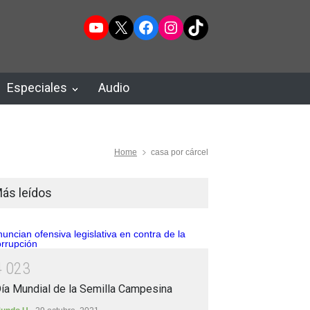
YouTube
X
Facebook
Instagram
TikTok
Especiales
Audio
Home
casa por cárcel
ás leídos
4
0
2
3
ía Mundial de la Semilla Campesina