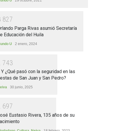
undo U
29 octubre, 2021
3
8
2
7
rlando Parga Rivas asumió Secretaría
e Educación del Huila
undo U
2 enero, 2024
2
7
4
3
.. Y ¿Qué pasó con la seguridad en las
iestas de San Juan y San Pedro?
eiva
30 junio, 2025
2
6
9
7
osé Eustasio Rivera, 135 años de su
acimiento
iudadano
,
Cultura
,
Neiva
18 febrero, 2023