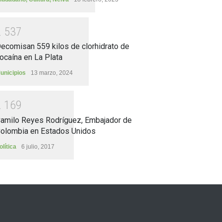
2
5
3
7
ecomisan 559 kilos de clorhidrato de
ocaína en La Plata
unicipios
13 marzo, 2024
2
1
6
9
amilo Reyes Rodríguez, Embajador de
olombia en Estados Unidos
olítica
6 julio, 2017