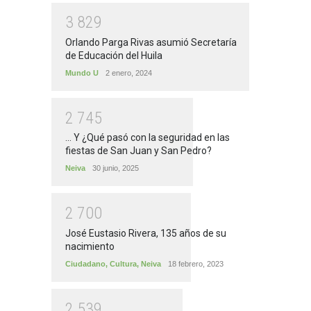
3
8
2
9
Orlando Parga Rivas asumió Secretaría
de Educación del Huila
Mundo U
2 enero, 2024
2
7
4
5
... Y ¿Qué pasó con la seguridad en las
fiestas de San Juan y San Pedro?
Neiva
30 junio, 2025
2
7
0
0
José Eustasio Rivera, 135 años de su
nacimiento
Ciudadano
,
Cultura
,
Neiva
18 febrero, 2023
2
5
3
9