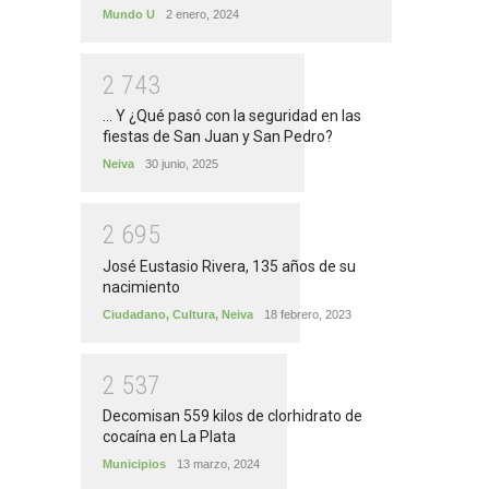
Mundo U
2 enero, 2024
2
7
4
3
... Y ¿Qué pasó con la seguridad en las
fiestas de San Juan y San Pedro?
Neiva
30 junio, 2025
2
6
9
5
José Eustasio Rivera, 135 años de su
nacimiento
Ciudadano
,
Cultura
,
Neiva
18 febrero, 2023
2
5
3
7
Decomisan 559 kilos de clorhidrato de
cocaína en La Plata
Municipios
13 marzo, 2024