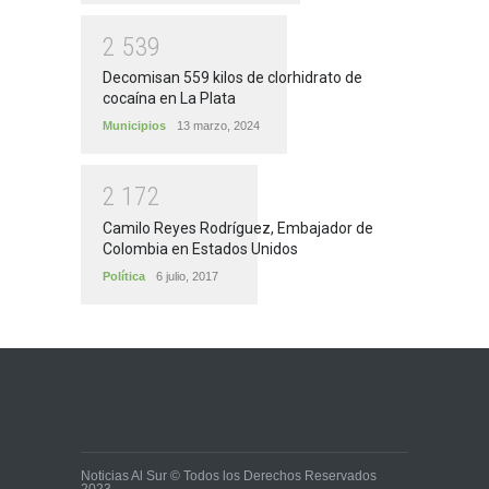
2
5
3
9
Decomisan 559 kilos de clorhidrato de
cocaína en La Plata
Municipios
13 marzo, 2024
2
1
7
2
Camilo Reyes Rodríguez, Embajador de
Colombia en Estados Unidos
Política
6 julio, 2017
Noticias Al Sur © Todos los Derechos Reservados
2023