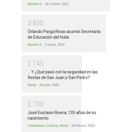
Mundo U
29 octubre, 2021
3
8
3
0
Orlando Parga Rivas asumió Secretaría
de Educación del Huila
Mundo U
2 enero, 2024
2
7
4
5
... Y ¿Qué pasó con la seguridad en las
fiestas de San Juan y San Pedro?
Neiva
30 junio, 2025
2
7
0
0
José Eustasio Rivera, 135 años de su
nacimiento
Ciudadano
,
Cultura
,
Neiva
18 febrero, 2023