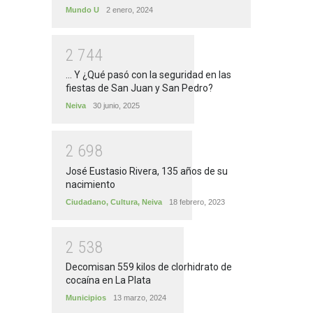
Mundo U
2 enero, 2024
2
7
4
4
... Y ¿Qué pasó con la seguridad en las
fiestas de San Juan y San Pedro?
Neiva
30 junio, 2025
2
6
9
8
José Eustasio Rivera, 135 años de su
nacimiento
Ciudadano
,
Cultura
,
Neiva
18 febrero, 2023
2
5
3
8
Decomisan 559 kilos de clorhidrato de
cocaína en La Plata
Municipios
13 marzo, 2024