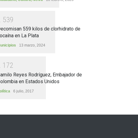
2
5
3
9
ecomisan 559 kilos de clorhidrato de
ocaína en La Plata
unicipios
13 marzo, 2024
2
1
7
2
amilo Reyes Rodríguez, Embajador de
olombia en Estados Unidos
olítica
6 julio, 2017