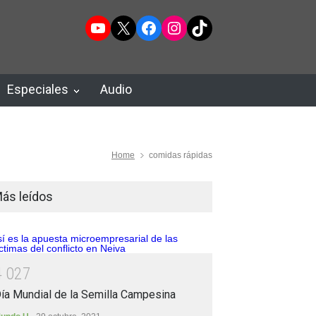
YouTube
X
Facebook
Instagram
TikTok
Especiales
Audio
Home
comidas rápidas
ás leídos
4
0
2
7
ía Mundial de la Semilla Campesina