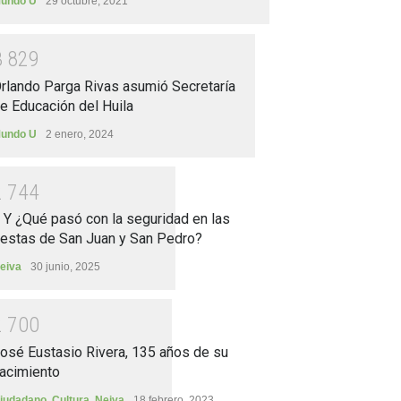
undo U
29 octubre, 2021
3
8
2
9
rlando Parga Rivas asumió Secretaría
e Educación del Huila
undo U
2 enero, 2024
2
7
4
4
.. Y ¿Qué pasó con la seguridad en las
iestas de San Juan y San Pedro?
eiva
30 junio, 2025
2
7
0
0
osé Eustasio Rivera, 135 años de su
acimiento
iudadano
,
Cultura
,
Neiva
18 febrero, 2023