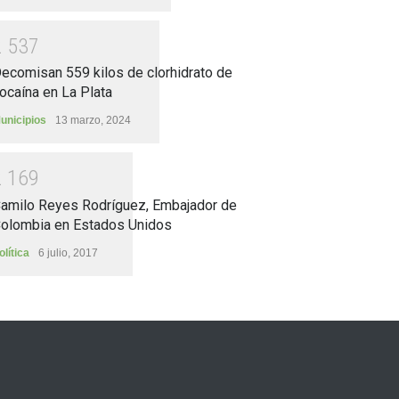
2
5
3
7
ecomisan 559 kilos de clorhidrato de
ocaína en La Plata
unicipios
13 marzo, 2024
2
1
6
9
amilo Reyes Rodríguez, Embajador de
olombia en Estados Unidos
olítica
6 julio, 2017