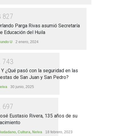
3
8
2
7
rlando Parga Rivas asumió Secretaría
e Educación del Huila
undo U
2 enero, 2024
2
7
4
3
.. Y ¿Qué pasó con la seguridad en las
iestas de San Juan y San Pedro?
eiva
30 junio, 2025
2
6
9
7
osé Eustasio Rivera, 135 años de su
acimiento
iudadano
,
Cultura
,
Neiva
18 febrero, 2023