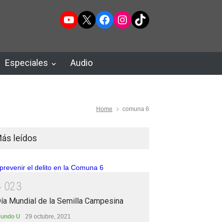
YouTube
X
Facebook
Instagram
TikTok
Especiales
Audio
Home
comuna 6
ás leídos
4
0
2
3
ía Mundial de la Semilla Campesina
undo U
29 octubre, 2021