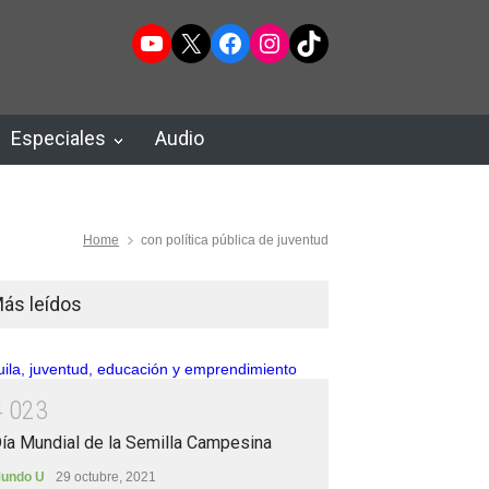
YouTube
X
Facebook
Instagram
TikTok
Especiales
Audio
Home
con política pública de juventud
ás leídos
4
0
2
3
ía Mundial de la Semilla Campesina
undo U
29 octubre, 2021