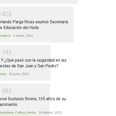
3
8
2
6
rlando Parga Rivas asumió Secretaría
e Educación del Huila
undo U
2 enero, 2024
2
7
4
3
.. Y ¿Qué pasó con la seguridad en las
iestas de San Juan y San Pedro?
eiva
30 junio, 2025
2
6
9
5
osé Eustasio Rivera, 135 años de su
acimiento
iudadano
,
Cultura
,
Neiva
18 febrero, 2023