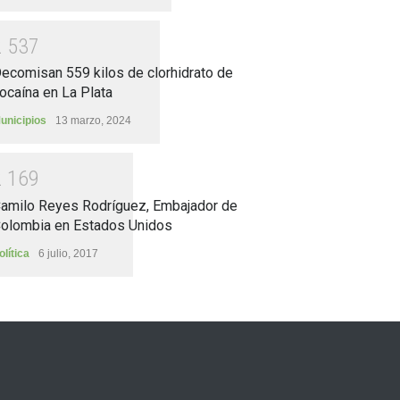
2
5
3
7
ecomisan 559 kilos de clorhidrato de
ocaína en La Plata
unicipios
13 marzo, 2024
2
1
6
9
amilo Reyes Rodríguez, Embajador de
olombia en Estados Unidos
olítica
6 julio, 2017