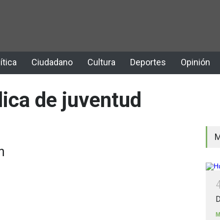
ítica
Ciudadano
Cultura
Deportes
Opinión
lica de juventud
M
n
D
M