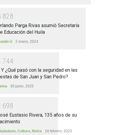
3
8
2
8
rlando Parga Rivas asumió Secretaría
e Educación del Huila
undo U
2 enero, 2024
2
7
4
4
.. Y ¿Qué pasó con la seguridad en las
iestas de San Juan y San Pedro?
eiva
30 junio, 2025
2
6
9
8
osé Eustasio Rivera, 135 años de su
acimiento
iudadano
,
Cultura
,
Neiva
18 febrero, 2023