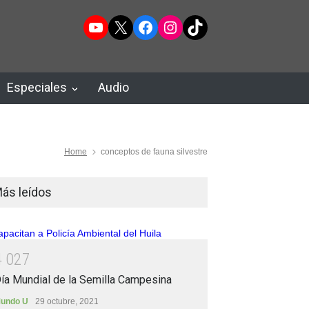
YouTube
X
Facebook
Instagram
TikTok
Especiales
Audio
Home
conceptos de fauna silvestre
ás leídos
4
0
2
7
ía Mundial de la Semilla Campesina
undo U
29 octubre, 2021