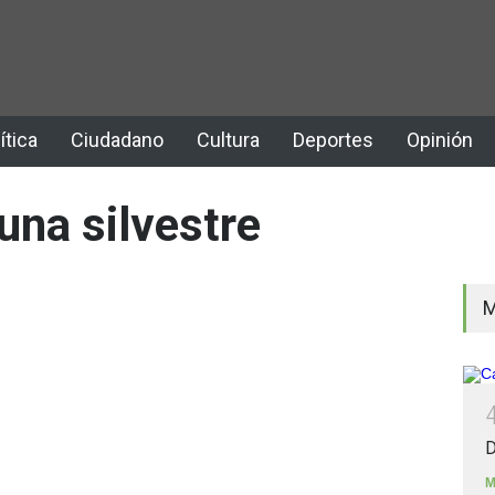
ítica
Ciudadano
Cultura
Deportes
Opinión
una silvestre
M
D
M