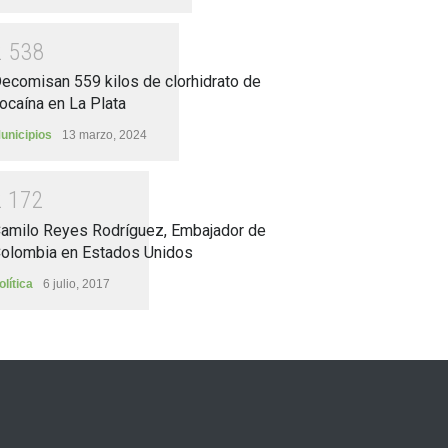
2
5
3
8
ecomisan 559 kilos de clorhidrato de
ocaína en La Plata
unicipios
13 marzo, 2024
2
1
7
2
amilo Reyes Rodríguez, Embajador de
olombia en Estados Unidos
olítica
6 julio, 2017