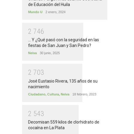
de Educación del Huila
Mundo U
2 enero, 2024
2
7
4
6
... Y ¿Qué pasó con la seguridad en las
fiestas de San Juan y San Pedro?
Neiva
30 junio, 2025
2
7
0
3
José Eustasio Rivera, 135 años de su
nacimiento
Ciudadano
,
Cultura
,
Neiva
18 febrero, 2023
2
5
4
3
Decomisan 559 kilos de clorhidrato de
cocaína en La Plata