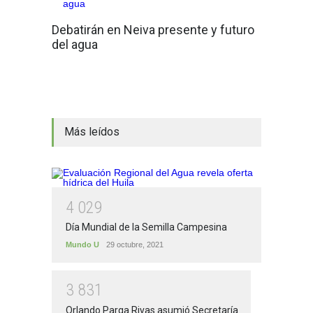
Debatirán en Neiva presente y futuro
del agua
Más leídos
4
0
2
9
Día Mundial de la Semilla Campesina
Mundo U
29 octubre, 2021
3
8
3
1
Orlando Parga Rivas asumió Secretaría