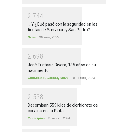
2
7
4
4
... Y ¿Qué pasó con la seguridad en las
fiestas de San Juan y San Pedro?
Neiva
30 junio, 2025
2
6
9
8
José Eustasio Rivera, 135 años de su
nacimiento
Ciudadano
,
Cultura
,
Neiva
18 febrero, 2023
2
5
3
8
Decomisan 559 kilos de clorhidrato de
cocaína en La Plata
Municipios
13 marzo, 2024