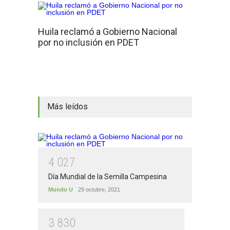
Huila reclamó a Gobierno Nacional
por no inclusión en PDET
Más leídos
4
0
2
7
Día Mundial de la Semilla Campesina
Mundo U
29 octubre, 2021
3
8
3
0