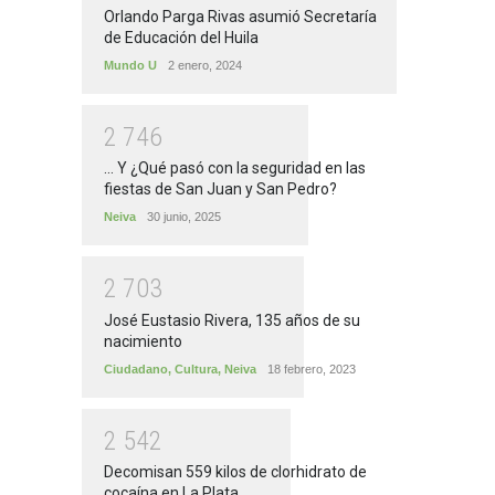
Orlando Parga Rivas asumió Secretaría
de Educación del Huila
Mundo U
2 enero, 2024
2
7
4
6
... Y ¿Qué pasó con la seguridad en las
fiestas de San Juan y San Pedro?
Neiva
30 junio, 2025
2
7
0
3
José Eustasio Rivera, 135 años de su
nacimiento
Ciudadano
,
Cultura
,
Neiva
18 febrero, 2023
2
5
4
2
Decomisan 559 kilos de clorhidrato de
cocaína en La Plata