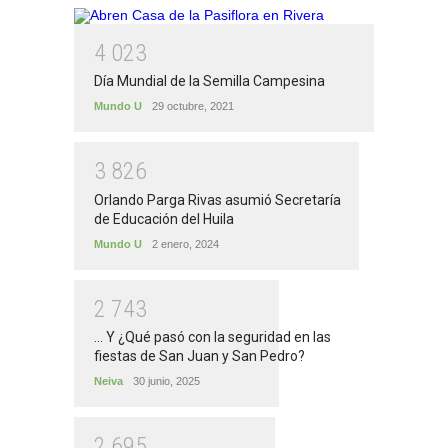
4
0
2
3
Día Mundial de la Semilla Campesina
Mundo U
29 octubre, 2021
3
8
2
6
Orlando Parga Rivas asumió Secretaría
de Educación del Huila
Mundo U
2 enero, 2024
2
7
4
3
... Y ¿Qué pasó con la seguridad en las
fiestas de San Juan y San Pedro?
Neiva
30 junio, 2025
2
6
9
5