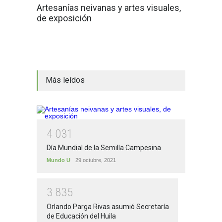
Artesanías neivanas y artes visuales,
de exposición
Más leídos
4
0
3
1
Día Mundial de la Semilla Campesina
Mundo U
29 octubre, 2021
3
8
3
5
Orlando Parga Rivas asumió Secretaría
de Educación del Huila