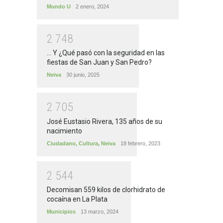
Mundo U
2 enero, 2024
2
7
4
8
... Y ¿Qué pasó con la seguridad en las
fiestas de San Juan y San Pedro?
Neiva
30 junio, 2025
2
7
0
5
José Eustasio Rivera, 135 años de su
nacimiento
Ciudadano
,
Cultura
,
Neiva
18 febrero, 2023
2
5
4
4
Decomisan 559 kilos de clorhidrato de
cocaína en La Plata
Municipios
13 marzo, 2024