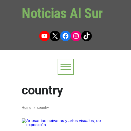
Noticias Al Sur
YouTube
X
Facebook
Instagram
TikTok
country
Home
country