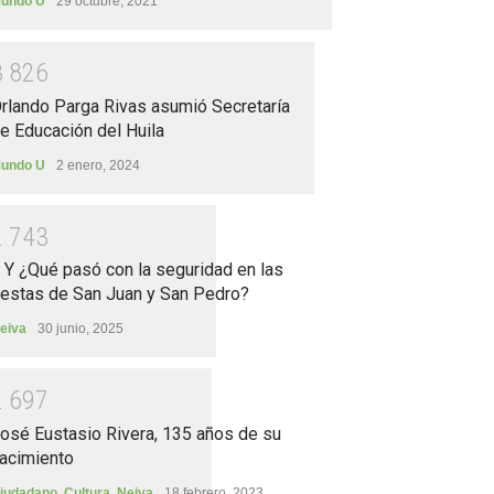
undo U
29 octubre, 2021
3
8
2
6
rlando Parga Rivas asumió Secretaría
e Educación del Huila
undo U
2 enero, 2024
2
7
4
3
.. Y ¿Qué pasó con la seguridad en las
iestas de San Juan y San Pedro?
eiva
30 junio, 2025
2
6
9
7
osé Eustasio Rivera, 135 años de su
acimiento
iudadano
,
Cultura
,
Neiva
18 febrero, 2023