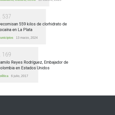
2
5
3
7
ecomisan 559 kilos de clorhidrato de
ocaína en La Plata
unicipios
13 marzo, 2024
2
1
6
9
amilo Reyes Rodríguez, Embajador de
olombia en Estados Unidos
olítica
6 julio, 2017