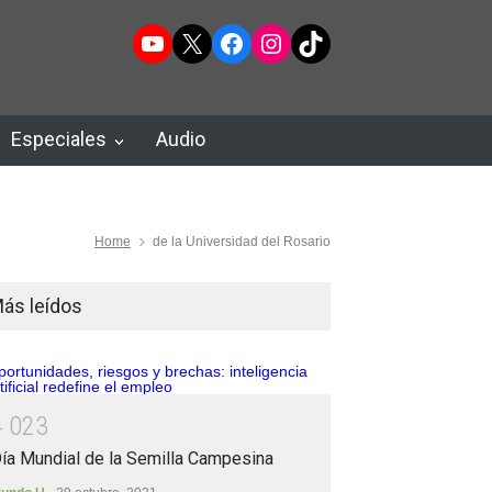
YouTube
X
Facebook
Instagram
TikTok
Especiales
Audio
Home
de la Universidad del Rosario
ás leídos
4
0
2
3
ía Mundial de la Semilla Campesina