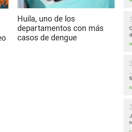
M
Huila, uno de los
departamentos con más
O
d
casos de dengue
eo
M
.
f
N
J
n
C