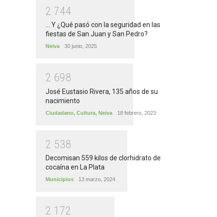
2
7
4
4
... Y ¿Qué pasó con la seguridad en las
fiestas de San Juan y San Pedro?
Neiva
30 junio, 2025
2
6
9
8
José Eustasio Rivera, 135 años de su
nacimiento
Ciudadano
,
Cultura
,
Neiva
18 febrero, 2023
2
5
3
8
Decomisan 559 kilos de clorhidrato de
cocaína en La Plata
Municipios
13 marzo, 2024
2
1
7
2