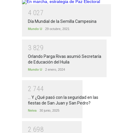
4
0
2
7
Día Mundial de la Semilla Campesina
Mundo U
29 octubre, 2021
3
8
2
9
Orlando Parga Rivas asumió Secretaría
de Educación del Huila
Mundo U
2 enero, 2024
2
7
4
4
... Y ¿Qué pasó con la seguridad en las
fiestas de San Juan y San Pedro?
Neiva
30 junio, 2025
2
6
9
8