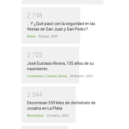
2
7
4
8
... Y ¿Qué pasó con la seguridad en las
fiestas de San Juan y San Pedro?
Neiva
30 junio, 2025
2
7
0
5
José Eustasio Rivera, 135 años de su
nacimiento
Ciudadano
,
Cultura
,
Neiva
18 febrero, 2023
2
5
4
4
Decomisan 559 kilos de clorhidrato de
cocaína en La Plata
Municipios
13 marzo, 2024