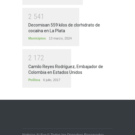
2
5
4
1
Decomisan 559 kilos de clorhidrato de
cocaína en La Plata
Municipios
13 marzo, 2024
2
1
7
2
Camilo Reyes Rodríguez, Embajador de
Colombia en Estados Unidos
Política
6 julio, 2017
Noticias Al Sur © Todos los Derechos Reservados