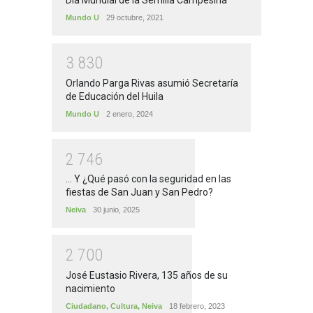
Día Mundial de la Semilla Campesina
Mundo U
29 octubre, 2021
3
8
3
0
Orlando Parga Rivas asumió Secretaría
de Educación del Huila
Mundo U
2 enero, 2024
2
7
4
6
... Y ¿Qué pasó con la seguridad en las
fiestas de San Juan y San Pedro?
Neiva
30 junio, 2025
2
7
0
0
José Eustasio Rivera, 135 años de su
nacimiento
Ciudadano
,
Cultura
,
Neiva
18 febrero, 2023