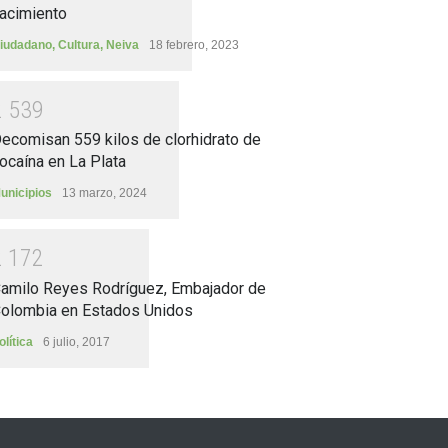
acimiento
iudadano
,
Cultura
,
Neiva
18 febrero, 2023
2
5
3
9
ecomisan 559 kilos de clorhidrato de
ocaína en La Plata
unicipios
13 marzo, 2024
2
1
7
2
amilo Reyes Rodríguez, Embajador de
olombia en Estados Unidos
olítica
6 julio, 2017