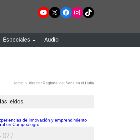
YouTube
X
Facebook
Instagram
TikTok
Especiales
Audio
Home
director Regional del Sena en el Huila
ás leídos
4
0
2
7