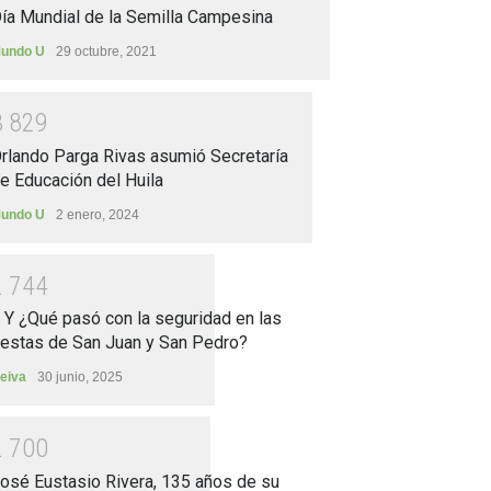
ía Mundial de la Semilla Campesina
undo U
29 octubre, 2021
3
8
2
9
rlando Parga Rivas asumió Secretaría
e Educación del Huila
undo U
2 enero, 2024
2
7
4
4
.. Y ¿Qué pasó con la seguridad en las
iestas de San Juan y San Pedro?
eiva
30 junio, 2025
2
7
0
0
osé Eustasio Rivera, 135 años de su