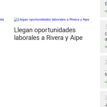
D
M
Llegan oportunidades
O
laborales a Rivera y Aipe
d
M
.
f
N
J