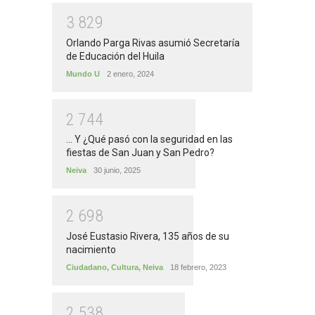
3
8
2
9
Orlando Parga Rivas asumió Secretaría
de Educación del Huila
Mundo U
2 enero, 2024
2
7
4
4
... Y ¿Qué pasó con la seguridad en las
fiestas de San Juan y San Pedro?
Neiva
30 junio, 2025
2
6
9
8
José Eustasio Rivera, 135 años de su
nacimiento
Ciudadano
,
Cultura
,
Neiva
18 febrero, 2023
2
5
3
8