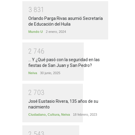
3
8
3
1
Orlando Parga Rivas asumió Secretaría
de Educación del Huila
Mundo U
2 enero, 2024
2
7
4
6
... Y ¿Qué pasó con la seguridad en las
fiestas de San Juan y San Pedro?
Neiva
30 junio, 2025
2
7
0
3
José Eustasio Rivera, 135 años de su
nacimiento
Ciudadano
,
Cultura
,
Neiva
18 febrero, 2023
2
5
4
3