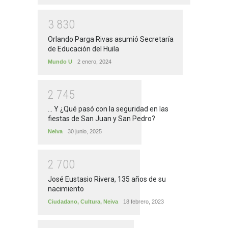
3
8
3
0
Orlando Parga Rivas asumió Secretaría
de Educación del Huila
Mundo U
2 enero, 2024
2
7
4
5
... Y ¿Qué pasó con la seguridad en las
fiestas de San Juan y San Pedro?
Neiva
30 junio, 2025
2
7
0
0
José Eustasio Rivera, 135 años de su
nacimiento
Ciudadano
,
Cultura
,
Neiva
18 febrero, 2023