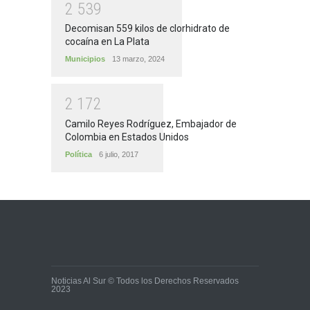
2
5
3
9
Decomisan 559 kilos de clorhidrato de
cocaína en La Plata
Municipios
13 marzo, 2024
2
1
7
2
Camilo Reyes Rodríguez, Embajador de
Colombia en Estados Unidos
Política
6 julio, 2017
Noticias Al Sur © Todos los Derechos Reservados
2023