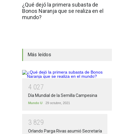
¿Qué dejó la primera subasta de
Bonos Naranja que se realiza en el
mundo?
Más leídos
4
0
2
7
Día Mundial de la Semilla Campesina
Mundo U
29 octubre, 2021
3
8
2
9
Orlando Parga Rivas asumió Secretaría