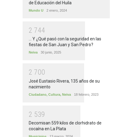
de Educación del Huila
Mundo U
2 enero, 2024
2
7
4
4
... Y ¿Qué pasó con la seguridad en las
fiestas de San Juan y San Pedro?
Neiva
30 junio, 2025
2
7
0
0
José Eustasio Rivera, 135 años de su
nacimiento
Ciudadano
,
Cultura
,
Neiva
18 febrero, 2023
2
5
3
9
Decomisan 559 kilos de clorhidrato de
cocaína en La Plata
Municipios
13 marzo, 2024