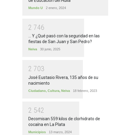
de Educación del Huila
Mundo U
2 enero, 2024
2
7
4
6
... Y ¿Qué pasó con la seguridad en las
fiestas de San Juan y San Pedro?
Neiva
30 junio, 2025
2
7
0
3
José Eustasio Rivera, 135 años de su
nacimiento
Ciudadano
,
Cultura
,
Neiva
18 febrero, 2023
2
5
4
2
Decomisan 559 kilos de clorhidrato de
cocaína en La Plata
Municipios
13 marzo, 2024