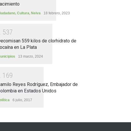
acimiento
iudadano
,
Cultura
,
Neiva
18 febrero, 2023
2
5
3
7
ecomisan 559 kilos de clorhidrato de
ocaína en La Plata
unicipios
13 marzo, 2024
2
1
6
9
amilo Reyes Rodríguez, Embajador de
olombia en Estados Unidos
olítica
6 julio, 2017