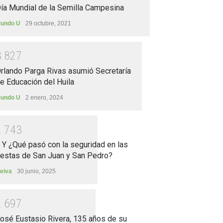
ía Mundial de la Semilla Campesina
undo U
29 octubre, 2021
3
8
2
7
rlando Parga Rivas asumió Secretaría
e Educación del Huila
undo U
2 enero, 2024
2
7
4
3
.. Y ¿Qué pasó con la seguridad en las
iestas de San Juan y San Pedro?
eiva
30 junio, 2025
2
6
9
7
osé Eustasio Rivera, 135 años de su