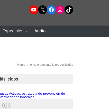
YouTube
X
Facebook
Instagram
TikTok
Especiales
Audio
Home
el café aumenta la productividad
ás leídos
4
0
2
3