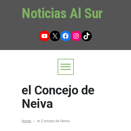
Noticias Al Sur
YouTube
X
Facebook
Instagram
TikTok
el Concejo de
Neiva
Home
el Concejo de Neiva