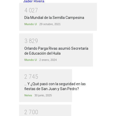
4
0
2
7
Día Mundial de la Semilla Campesina
Mundo U
29 octubre, 2021
3
8
2
9
Orlando Parga Rivas asumió Secretaría
de Educación del Huila
Mundo U
2 enero, 2024
2
7
4
5
... Y ¿Qué pasó con la seguridad en las
fiestas de San Juan y San Pedro?
Neiva
30 junio, 2025
2
7
0
0