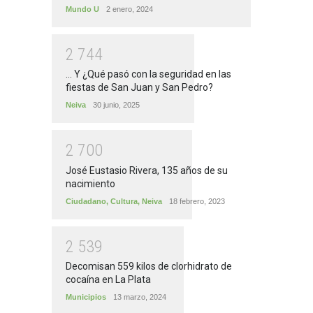
Mundo U
2 enero, 2024
2
7
4
4
... Y ¿Qué pasó con la seguridad en las
fiestas de San Juan y San Pedro?
Neiva
30 junio, 2025
2
7
0
0
José Eustasio Rivera, 135 años de su
nacimiento
Ciudadano
,
Cultura
,
Neiva
18 febrero, 2023
2
5
3
9
Decomisan 559 kilos de clorhidrato de
cocaína en La Plata
Municipios
13 marzo, 2024