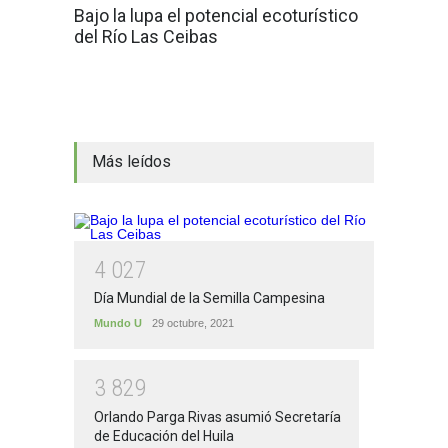
Bajo la lupa el potencial ecoturístico
del Río Las Ceibas
Más leídos
4
0
2
7
Día Mundial de la Semilla Campesina
Mundo U
29 octubre, 2021
3
8
2
9
Orlando Parga Rivas asumió Secretaría
de Educación del Huila